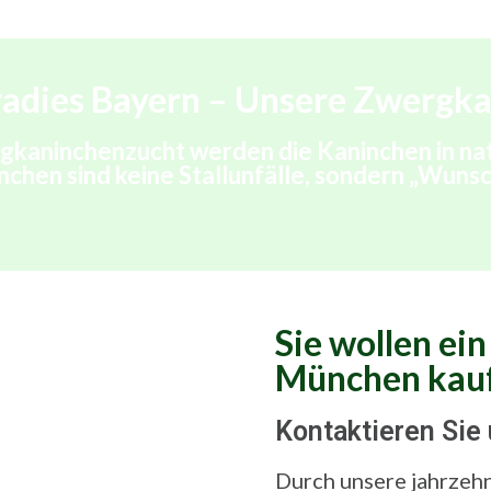
adies Bayern – Unsere Zwergk
gkaninchenzucht werden die Kaninchen in na
chen sind keine Stallunfälle, sondern „Wuns
Sie wollen ei
München kau
Kontaktieren Sie 
Durch unsere jahrzehn