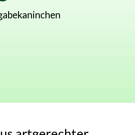
bgabekaninchen
aus artgerechter