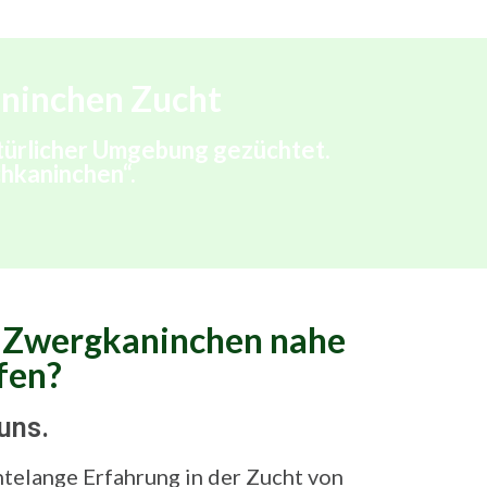
aninchen Zucht
türlicher Umgebung gezüchtet.
chkaninchen“.
n Zwergkaninchen nahe
fen?
uns.
telange Erfahrung in der Zucht von